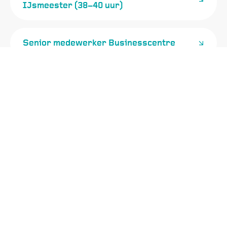
IJsmeester (38–40 uur)
Senior medewerker Businesscentre
Operationeel teamleider horeca
Suppoost
Hospitality
Horecamedewerker