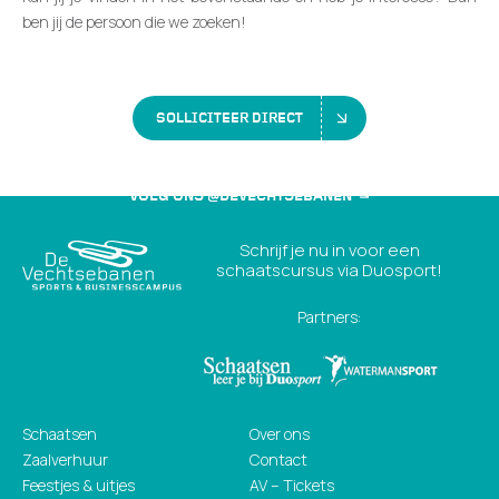
ben jij de persoon die we zoeken!
SOLLICITEER DIRECT
VOLG ONS @DEVECHTSEBANEN
Schrijf je nu in voor een
schaatscursus via Duosport!
Partners:
Schaatsen
Over ons
Zaalverhuur
Contact
Feestjes & uitjes
AV – Tickets