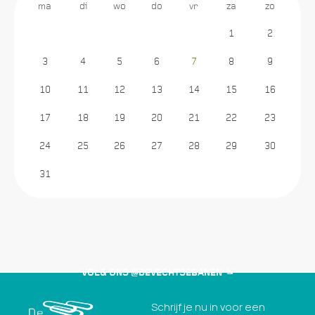
ma
di
wo
do
vr
za
zo
1
2
3
4
5
6
7
8
9
10
11
12
13
14
15
16
17
18
19
20
21
22
23
24
25
26
27
28
29
30
31
VOLG ONS @DEVECHTSEBANEN
Schrijf je nu in voor een