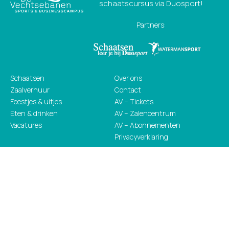
schaatscursus via Duosport!
Partners:
Schaatsen
Over ons
Zaalverhuur
Contact
Feestjes & uitjes
AV – Tickets
Eten & drinken
AV – Zalencentrum
Vacatures
AV – Abonnementen
Privacyverklaring
De Vechtsebanen
Sports & Businesscampus
Mississippidreef 151