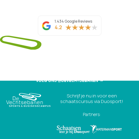
1.434 Google Reviews
4.2
VOLG ONS @DEVECHTSEBANEN
Schrijf je nu in voor een
schaatscursus via Duosport!
Partners: