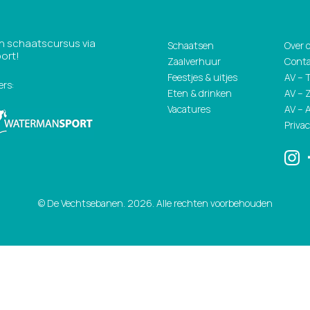
een schaatscursus via
Schaatsen
Over 
ort!
Zaalverhuur
Cont
Feestjes & uitjes
AV – 
ers:
Eten & drinken
AV – 
Vacatures
AV –
Priva
© De Vechtsebanen. 2026. Alle rechten voorbehouden