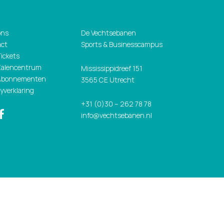
ons
De Vechtsebanen
act
Sports & Businesscampus
Tickets
Zalencentrum
Mississippidreef 151
 Abonnementen
3565 CE Utrecht
cyverklaring
+31 (0)30 – 262 78 78
info@vechtsebanen.nl