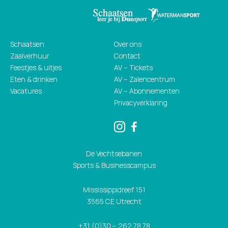
Schaatsen
Over ons
Zaalverhuur
Contact
Feestjes & uitjes
AV – Tickets
Eten & drinken
AV – Zalencentrum
Vacatures
AV – Abonnementen
Privacyverklaring
De Vechtsebanen
Sports & Businesscampus
Mississippidreef 151
3565 CE Utrecht
+31 (0)30 – 262 78 78