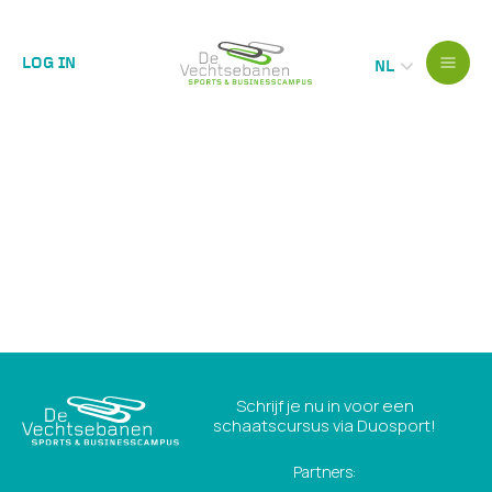
LOG IN
NL
Schrijf je nu in voor een
schaatscursus via Duosport!
Partners: