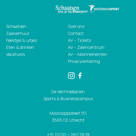
Schaatsen
Over ons
Zaalverhuur
Contact
Feestjes & uitjes
AV – Tickets
Eten & drinken
AV – Zalencentrum
Vacatures
AV – Abonnementen
Privacyverklaring
De Vechtsebanen
Sports & Businesscampus
Mississippidreef 151
3565 CE Utrecht
+31 (0)30 – 262 78 78