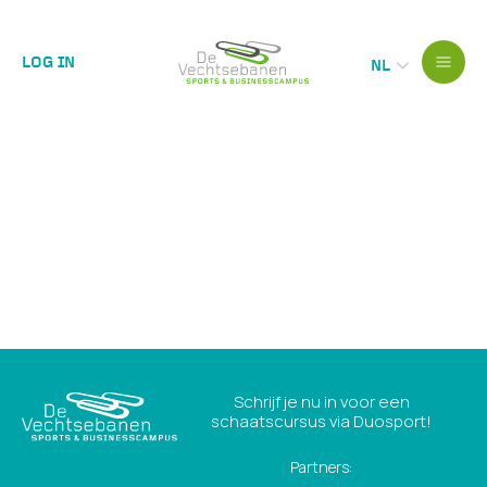
LOG IN
NL
Schrijf je nu in voor een
schaatscursus via Duosport!
Partners: