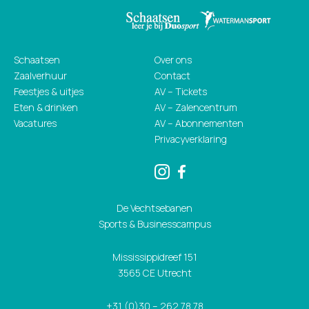
Schaatsen
Over ons
Zaalverhuur
Contact
Feestjes & uitjes
AV – Tickets
Eten & drinken
AV – Zalencentrum
Vacatures
AV – Abonnementen
Privacyverklaring
De Vechtsebanen
Sports & Businesscampus
Mississippidreef 151
3565 CE Utrecht
+31 (0)30 – 262 78 78