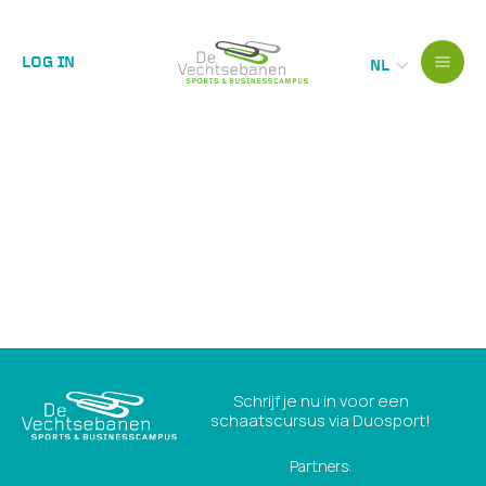
LOG IN
NL
Schrijf je nu in voor een
schaatscursus via Duosport!
Partners: